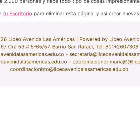
 2.000 personas y hace todo tipo de cosas impresionantes
 a
tu Escritorio
para eliminar esta página, y así crear nuevas
26 Liceo Avenida Las Américas | Powered by Liceo Avenid
67 Cra 53 # 5-65/57, Barrio San Rafael, Tel: 601+2607308
oavenidalasamericas.edu.co - secretaria@liceoavenidalasam
eoavenidalasamericas.edu.co - coordinacionprimaria@@lic
coordinacionbto@liceoavenidalasamericas.edu.co