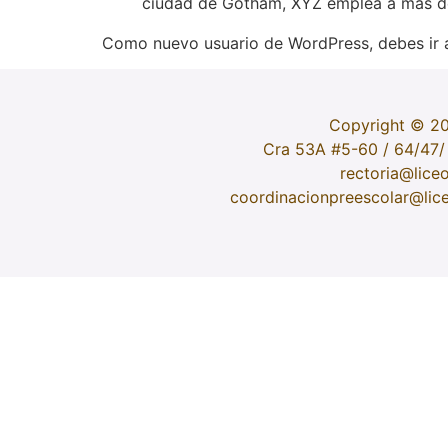
ciudad de Gotham, XYZ emplea a más de
Como nuevo usuario de WordPress, debes ir
Copyright © 20
Cra 53A #5-60 / 64/47/ 
rectoria@lice
coordinacionpreescolar@lic